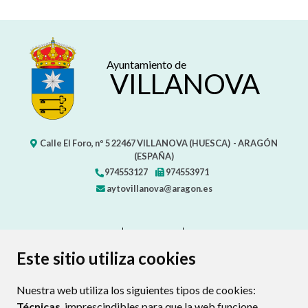
Ayuntamiento de
VILLANOVA
Calle El Foro, nº 5
22467
VILLANOVA (HUESCA)
- ARAGÓN
(ESPAÑA)
974553127
974553971
aytovillanova@aragon.es
CONTACTO
MAPA WEB
AVISO LEGAL
PROTECCIÓN DE DATOS
ACCESIBILIDAD
Este sitio utiliza cookies
POLÍTICA DE COOKIES
Nuestra web utiliza los siguientes tipos de cookies:
ENLAC
Técnicas
, imprescindibles para que la web funcione