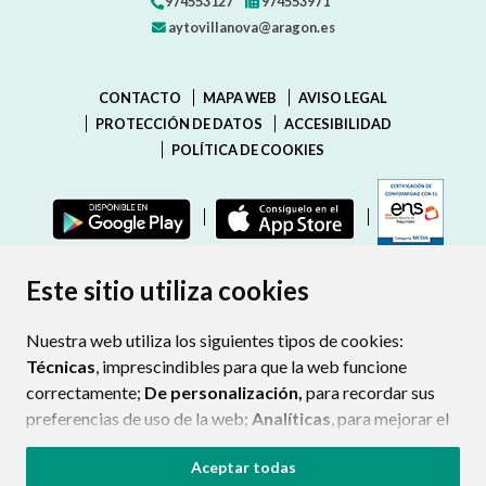
974553127
974553971
aytovillanova@aragon.es
CONTACTO
MAPA WEB
AVISO LEGAL
PROTECCIÓN DE DATOS
ACCESIBILIDAD
POLÍTICA DE COOKIES
ENLAC
Este sitio utiliza cookies
Nuestra web utiliza los siguientes tipos de cookies:
Técnicas
, imprescindibles para que la web funcione
correctamente;
De personalización,
para recordar sus
preferencias de uso de la web;
Analíticas
, para mejorar el
funcionamiento de la web y sus servicios.
Aceptar todas