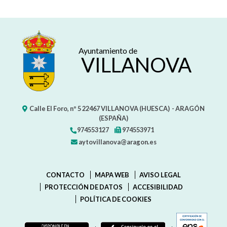
Ayuntamiento de
VILLANOVA
Calle El Foro, nº 5
22467
VILLANOVA (HUESCA)
- ARAGÓN
(ESPAÑA)
974553127
974553971
aytovillanova@aragon.es
CONTACTO
MAPA WEB
AVISO LEGAL
PROTECCIÓN DE DATOS
ACCESIBILIDAD
POLÍTICA DE COOKIES
ENLAC