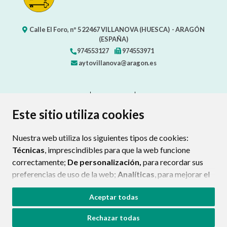
Calle El Foro, nº 5
22467
VILLANOVA (HUESCA)
- ARAGÓN
(ESPAÑA)
974553127
974553971
aytovillanova@aragon.es
CONTACTO
MAPA WEB
AVISO LEGAL
PROTECCIÓN DE DATOS
ACCESIBILIDAD
Este sitio utiliza cookies
POLÍTICA DE COOKIES
Nuestra web utiliza los siguientes tipos de cookies:
ENLAC
Técnicas
, imprescindibles para que la web funcione
correctamente;
De personalización,
para recordar sus
preferencias de uso de la web;
Analíticas
, para mejorar el
funcionamiento de la web y sus servicios.
Aceptar todas
Si acepta pulsando el botón
“Aceptar todas”
Rechazar todas
consideramos que acepta su uso. Si pulsa el botón